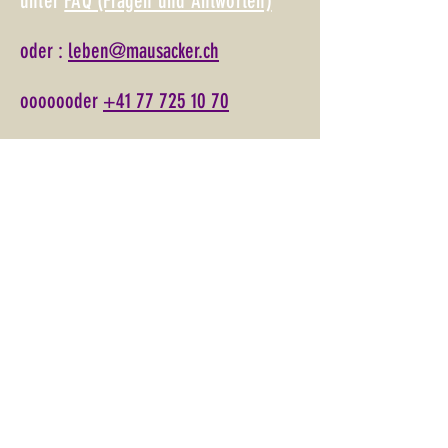
unter
FAQ (Fragen und Antworten)
oder :
leben@mausacker.ch
ooooooder
+41 77 725 10 70