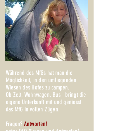
Während des MfGs hat man die
Möglichkeit, in den umliegenden
Wiesen des Hofes zu campen.
Ob Zelt, Wohnwagen, Bus - bringt die
eigene Unterkunft mit und geniesst
das MfG in vollen Zügen.
Fragen?
Antworten!