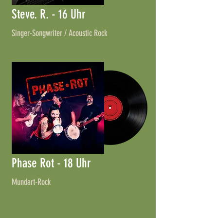
Steve. R. - 16 Uhr
Singer-Songwriter / Acoustic Rock
Phase Rot - 18 Uhr
Mundart-Rock